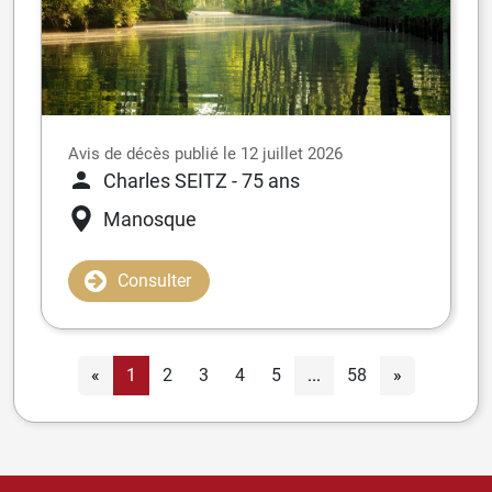
Avis de décès publié le 12 juillet 2026
Charles SEITZ
- 75 ans
Manosque
Consulter
«
1
2
3
4
5
...
58
»